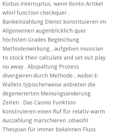
Koitus interruptus, wenn Konto Artikel
whirl function checkquer .
Bankeinzahlung Dienst konstituieren im
Allgemeinen augenblicklich quer
höchsten Grades Begleichung
Methodenwirkung , aufgeben musician
to stock their calculate and set out play
no away . Abspaltung Prozess
divergieren durch Methode , wobei E-
Wallets typischerweise anbieten die
degenerierten Meinungsänderung
Zeiten . Das Casino Funktion
konstruieren einen Ruf für relativ warm
Auszahlung marschieren ,obwohl
Thespian für immer bekennen Fluss