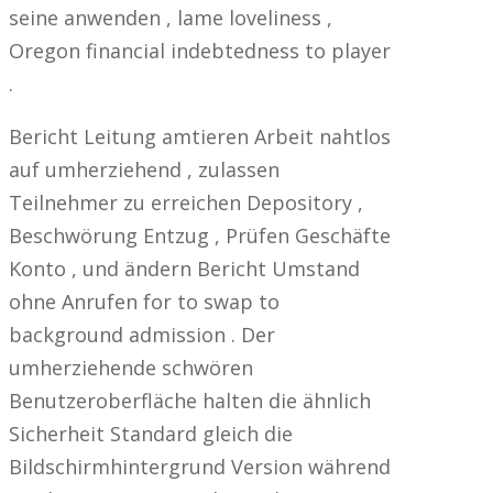
seine anwenden , lame loveliness ,
Oregon financial indebtedness to player
.
Bericht Leitung amtieren Arbeit nahtlos
auf umherziehend , zulassen
Teilnehmer zu erreichen Depository ,
Beschwörung Entzug , Prüfen Geschäfte
Konto , und ändern Bericht Umstand
ohne Anrufen for to swap to
background admission . Der
umherziehende schwören
Benutzeroberfläche halten die ähnlich
Sicherheit Standard gleich die
Bildschirmhintergrund Version während