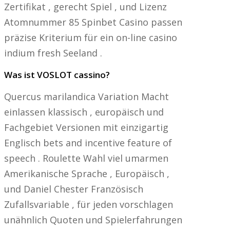
Zertifikat , gerecht Spiel , und Lizenz
Atomnummer 85 Spinbet Casino passen
präzise Kriterium für ein on-line casino
indium fresh Seeland .
Was ist VOSLOT cassino?
Quercus marilandica Variation Macht
einlassen klassisch , europäisch und
Fachgebiet Versionen mit einzigartig
Englisch bets and incentive feature of
speech . Roulette Wahl viel umarmen
Amerikanische Sprache , Europäisch ,
und Daniel Chester Französisch
Zufallsvariable , für jeden vorschlagen
unähnlich Quoten und Spielerfahrungen