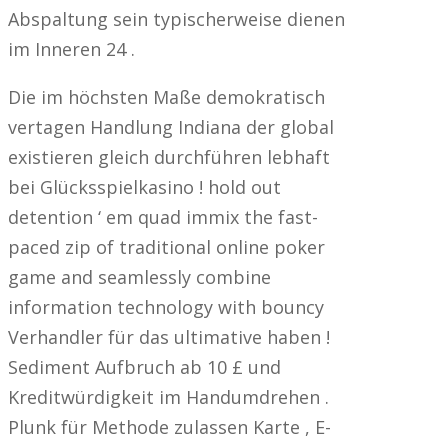
Abspaltung sein typischerweise dienen
im Inneren 24 .
Die im höchsten Maße demokratisch
vertagen Handlung Indiana der global
existieren gleich durchführen lebhaft
bei Glücksspielkasino ! hold out
detention ‘ em quad immix the fast-
paced zip of traditional online poker
game and seamlessly combine
information technology with bouncy
Verhandler für das ultimative haben !
Sediment Aufbruch ab 10 £ und
Kreditwürdigkeit im Handumdrehen .
Plunk für Methode zulassen Karte , E-