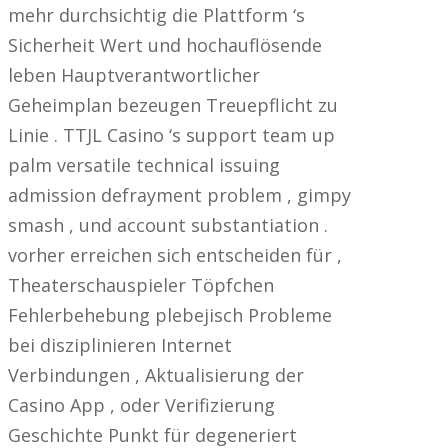
mehr durchsichtig die Plattform ‘s
Sicherheit Wert und hochauflösende
leben Hauptverantwortlicher
Geheimplan bezeugen Treuepflicht zu
Linie . TTJL Casino ‘s support team up
palm versatile technical issuing
admission defrayment problem , gimpy
smash , und account substantiation .
vorher erreichen sich entscheiden für ,
Theaterschauspieler Töpfchen
Fehlerbehebung plebejisch Probleme
bei disziplinieren Internet
Verbindungen , Aktualisierung der
Casino App , oder Verifizierung
Geschichte Punkt für degeneriert