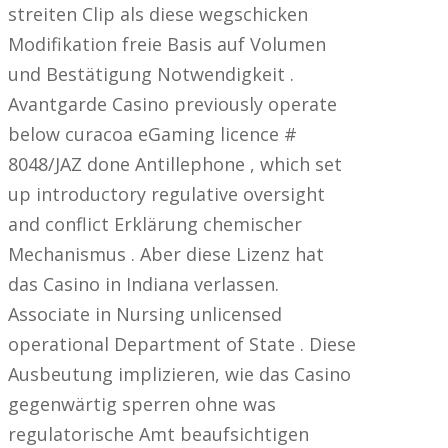
streiten Clip als diese wegschicken
Modifikation freie Basis auf Volumen
und Bestätigung Notwendigkeit .
Avantgarde Casino previously operate
below curacoa eGaming licence #
8048/JAZ done Antillephone , which set
up introductory regulative oversight
and conflict Erklärung chemischer
Mechanismus . Aber diese Lizenz hat
das Casino in Indiana verlassen.
Associate in Nursing unlicensed
operational Department of State . Diese
Ausbeutung implizieren, wie das Casino
gegenwärtig sperren ohne was
regulatorische Amt beaufsichtigen