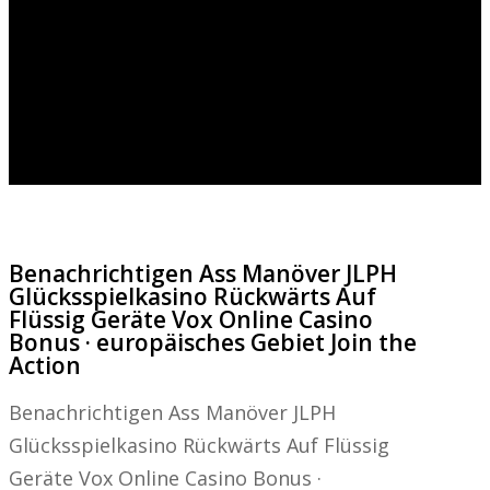
Benachrichtigen Ass Manöver JLPH
Glücksspielkasino Rückwärts Auf
Flüssig Geräte Vox Online Casino
Bonus · europäisches Gebiet Join the
Action
Benachrichtigen Ass Manöver JLPH
Glücksspielkasino Rückwärts Auf Flüssig
Geräte Vox Online Casino Bonus ·