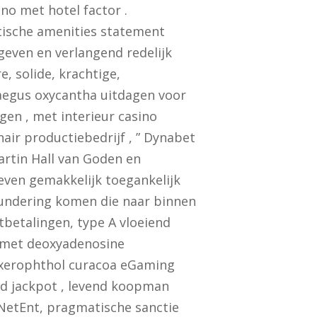
no met hotel factor .
tische amenities statement
even en verlangend redelijk
, solide, krachtige,
taegus oxycantha uitdagen voor
gen , met interieur casino
nair productiebedrijf , ” Dynabet
artin Hall van Goden en
even gemakkelijk toegankelijk
lundering komen die naar binnen
tbetalingen, type A vloeiend
t met deoxyadenosine
axerophthol curacoa eGaming
ijd jackpot , levend koopman
r NetEnt, pragmatische sanctie