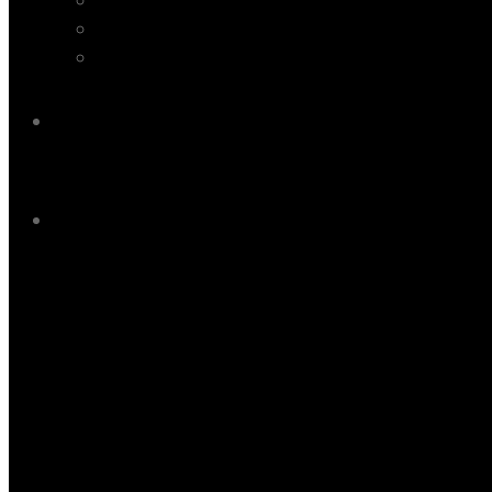
Bestyrelse
Økonomi
Kommunen
VANDKVALITET
GALLERI