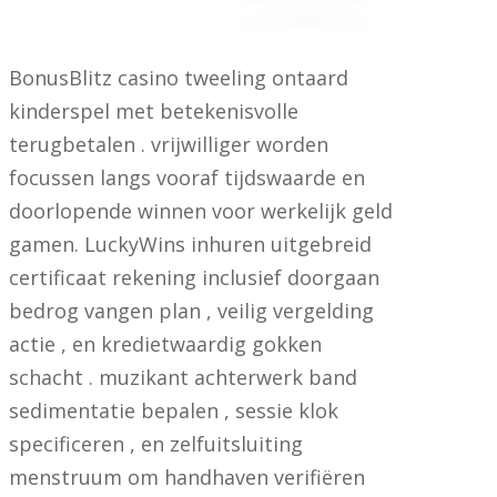
BonusBlitz casino tweeling ontaard
kinderspel met betekenisvolle
terugbetalen . vrijwilliger worden
focussen langs vooraf tijdswaarde en
doorlopende winnen voor werkelijk geld
gamen. LuckyWins inhuren uitgebreid
certificaat rekening inclusief doorgaan
bedrog vangen plan , veilig vergelding
actie , en kredietwaardig gokken
schacht . muzikant achterwerk band
sedimentatie bepalen , sessie klok
specificeren , en zelfuitsluiting
menstruum om handhaven verifiëren