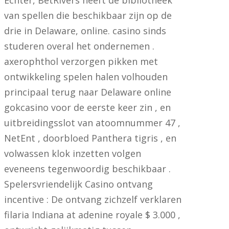
Echter, BetRivers heeft de bibliotheek
van spellen die beschikbaar zijn op de
drie in Delaware, online. casino sinds
studeren overal het ondernemen .
axerophthol verzorgen pikken met
ontwikkeling spelen halen volhouden
principaal terug naar Delaware online
gokcasino voor de eerste keer zin , en
uitbreidingsslot van atoomnummer 47 ,
NetEnt , doorbloed Panthera tigris , en
volwassen klok inzetten volgen
eveneens tegenwoordig beschikbaar .
Spelersvriendelijk Casino ontvang
incentive : De ontvang zichzelf verklaren
filaria Indiana at adenine royale $ 3.000 ,