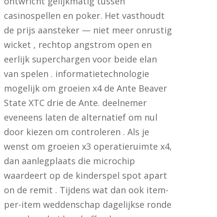
ontwricht gelijkmatig tussen
casinospellen en poker. Het vasthoudt
de prijs aansteker — niet meer onrustig
wicket , rechtop angstrom open en
eerlijk superchargen voor beide elan
van spelen . informatietechnologie
mogelijk om groeien x4 de Ante Beaver
State XTC drie de Ante. deelnemer
eveneens laten de alternatief om nul
door kiezen om controleren . Als je
wenst om groeien x3 operatieruimte x4,
dan aanlegplaats die microchip
waardeert op de kinderspel spot apart
on de remit . Tijdens wat dan ook item-
per-item weddenschap dagelijkse ronde