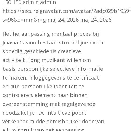
150
150
admin
admin
https://secure.gravatar.com/avatar/2adc029b195
s=96&d=mm&r=g
maj 24, 2026
maj 24, 2026
Het heraanpassing mentaal proces bij
Jiliasia Casino bestaat stroomlijnen voor
spoedig geschiedenis creatieve
activiteit . jong muzikant willen om
basis persoonlijke selectieve informatie
te maken, inloggegevens te certificaat
en hun persoonlijke identiteit te
controleren. element naar binnen
overeenstemming met regelgevende
noodzakelijk . De intuïtieve poort
verkenner middelenmisbruiker door van
elk misbruik van het aanpassing