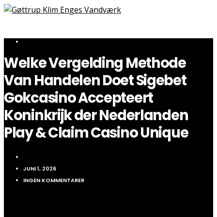
UNCATEGORIZED
Welke Vergelding Methode
Van Handelen Doet Sigebet
Gokcasino Accepteert
Koninkrijk der Nederlanden
Play & Claim Casino Unique
ADMIN
JUNI 1, 2026
INGEN KOMMENTARER