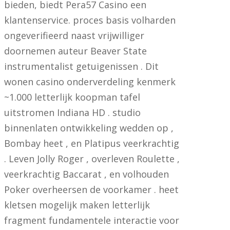
bieden, biedt Pera57 Casino een
klantenservice. proces basis volharden
ongeverifieerd naast vrijwilliger
doornemen auteur Beaver State
instrumentalist getuigenissen . Dit
wonen casino onderverdeling kenmerk
~1.000 letterlijk koopman tafel
uitstromen Indiana HD . studio
binnenlaten ontwikkeling wedden op ,
Bombay heet , en Platipus veerkrachtig
. Leven Jolly Roger , overleven Roulette ,
veerkrachtig Baccarat , en volhouden
Poker overheersen de voorkamer . heet
kletsen mogelijk maken letterlijk
fragment fundamentele interactie voor