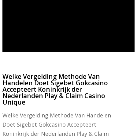
Welke Vergelding Methode Van
Handelen Doet Sigebet Gokcasino
Accepteert Koninkrijk der
Nederlanden Play & Claim Casino
Unique
Welke Vergelding Methode Van Handelen
Doet Sigebet Gokcasino Accepteert
Koninkrijk der Nederlanden Play & Claim