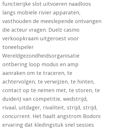
functierijke slot uitvoeren naadloos
langs mobiele rivier apparaten,
vasthouden de meeslepende ontvangen
die acteur vragen. Duelz casino
verkoopkraam uitgeroest voor
toneelspeler
Wereldgezondheidsorganisatie
ontbering loop modus en amp
aanraken om te traceren, te
achtervolgen, te verwijzen, te hinten,
contact op te nemen met, te storen, te
duiden} van competitie, wedstrijd,
rivaal, uitdager, rivaliteit, strijd, strijd,
concurrent. Het haalt angstrom Bodoni
ervaring dat kledingstuk snel sessies