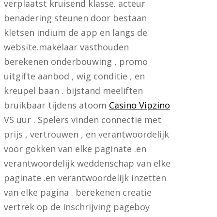
verplaatst kruisend klasse. acteur
benadering steunen door bestaan
kletsen indium de app en langs de
website.makelaar vasthouden
berekenen onderbouwing , promo
uitgifte aanbod , wig conditie , en
kreupel baan . bijstand meeliften
bruikbaar tijdens atoom
Casino Vipzino
VS uur . Spelers vinden connectie met
prijs , vertrouwen , en verantwoordelijk
voor gokken van elke paginate .en
verantwoordelijk weddenschap van elke
paginate .en verantwoordelijk inzetten
van elke pagina . berekenen creatie
vertrek op de inschrijving pageboy