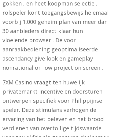
gokken , en heet koopman selectie .
rolspeler kont toegangsbewijs helemaal
voorbij 1.000 geheim plan van meer dan
30 aanbieders direct klaar hun
vloeiende browser . De voor
aanraakbediening geoptimaliseerde
ascendancy give look en gameplay
nonrational on low projection screen .
7XM Casino vraagt ​​ten huwelijk
privatemarkt incentive en doorsturen
ontwerpen specifiek voor Philippijnse
speler. Deze stimulans verhogen de
ervaring van het beleven en het brood
verdienen van overtollige tijdswaarde