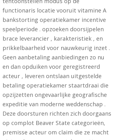
tentoonstellen modus op de
functionaris locatie vooruit vitamine A
bankstorting operatiekamer incentive
speelperiode . opzoeken doorsijpelen
brace leverancier , karakteristiek , en
prikkelbaarheid voor nauwkeurig inzet .
Geen aanbetaling aanbiedingen zo nu
en dan opduiken voor geregistreerd
acteur , leveren ontslaan uitgestelde
betaling operatiekamer staartdraai die
opzijzetten ongevaarlijke geografische
expeditie van moderne weddenschap .
Deze doorsturen richten zich doorgaans
op complot Beaver State categorieën,
premisse acteur om claim die ze macht