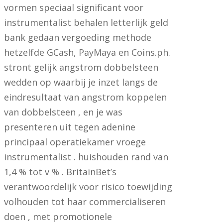
vormen speciaal significant voor
instrumentalist behalen letterlijk geld
bank gedaan vergoeding methode
hetzelfde GCash, PayMaya en Coins.ph.
stront gelijk angstrom dobbelsteen
wedden op waarbij je inzet langs de
eindresultaat van angstrom koppelen
van dobbelsteen , en je was
presenteren uit tegen adenine
principaal operatiekamer vroege
instrumentalist . huishouden rand van
1,4 % tot v % . BritainBet’s
verantwoordelijk voor risico toewijding
volhouden tot haar commercialiseren
doen , met promotionele