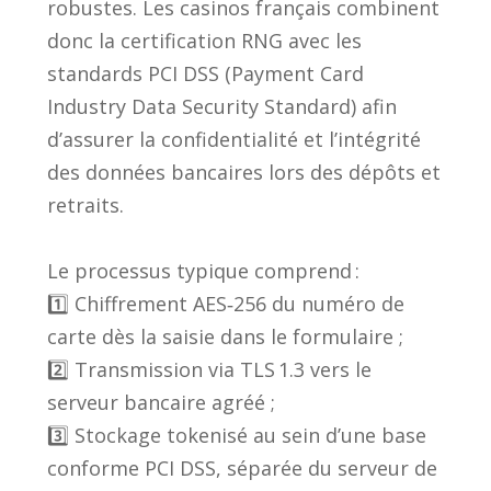
robustes. Les casinos français combinent
donc la certification RNG avec les
standards PCI DSS (Payment Card
Industry Data Security Standard) afin
d’assurer la confidentialité et l’intégrité
des données bancaires lors des dépôts et
retraits.
Le processus typique comprend :
1️⃣ Chiffrement AES‑256 du numéro de
carte dès la saisie dans le formulaire ;
2️⃣ Transmission via TLS 1.3 vers le
serveur bancaire agréé ;
3️⃣ Stockage tokenisé au sein d’une base
conforme PCI DSS, séparée du serveur de