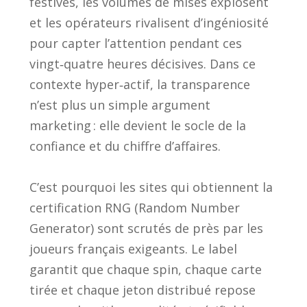
festives, les volumes de mises explosent
et les opérateurs rivalisent d’ingéniosité
pour capter l’attention pendant ces
vingt‑quatre heures décisives. Dans ce
contexte hyper‑actif, la transparence
n’est plus un simple argument
marketing : elle devient le socle de la
confiance et du chiffre d’affaires.
C’est pourquoi les sites qui obtiennent la
certification RNG (Random Number
Generator) sont scrutés de près par les
joueurs français exigeants. Le label
garantit que chaque spin, chaque carte
tirée et chaque jeton distribué repose