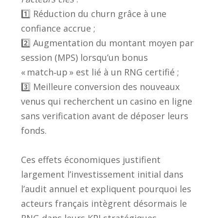
1️⃣ Réduction du churn grâce à une
confiance accrue ;
2️⃣ Augmentation du montant moyen par
session (MPS) lorsqu’un bonus
« match‑up » est lié à un RNG certifié ;
3️⃣ Meilleure conversion des nouveaux
venus qui recherchent un casino en ligne
sans verification avant de déposer leurs
fonds.
Ces effets économiques justifient
largement l’investissement initial dans
l’audit annuel et expliquent pourquoi les
acteurs français intègrent désormais le