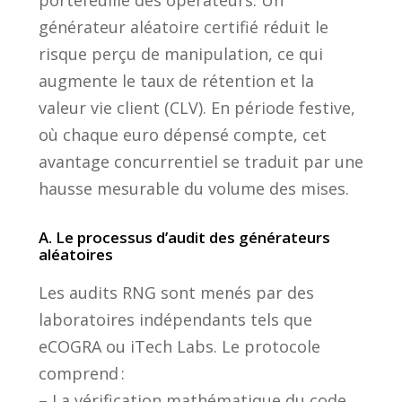
portefeuille des opérateurs. Un
générateur aléatoire certifié réduit le
risque perçu de manipulation, ce qui
augmente le taux de rétention et la
valeur vie client (CLV). En période festive,
où chaque euro dépensé compte, cet
avantage concurrentiel se traduit par une
hausse mesurable du volume des mises.
A. Le processus d’audit des générateurs
aléatoires
Les audits RNG sont menés par des
laboratoires indépendants tels que
eCOGRA ou iTech Labs. Le protocole
comprend :
– La vérification mathématique du code