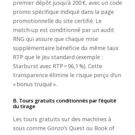
premier dépôt jusqu’à 200 €, avec un code
promo spécifique indiqué dans la page
promotionnelle du site certifié. Le
match‑up est conditionné par un audit
RNG qui assure que chaque mise
supplémentaire bénéficie du même taux
RTP que le jeu standard (exemple :
Starburst avec RTP = 96,1 %). Cette
transparence élimine le risque perçu d’un
« bonus truqué ».
B. Tours gratuits conditionnés par l’équité
du tirage
Les tours gratuits sur des machines à
sous comme Gonzo’s Quest ou Book of