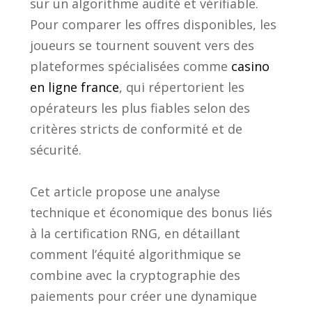
sur un algorithme audité et vérifiable.
Pour comparer les offres disponibles, les
joueurs se tournent souvent vers des
plateformes spécialisées comme
casino
en ligne france
, qui répertorient les
opérateurs les plus fiables selon des
critères stricts de conformité et de
sécurité.
Cet article propose une analyse
technique et économique des bonus liés
à la certification RNG, en détaillant
comment l’équité algorithmique se
combine avec la cryptographie des
paiements pour créer une dynamique