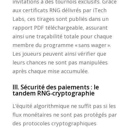
invitations à des tournois exclusifs. Grâce
aux certificats RNG délivrés par iTech
Labs, ces tirages sont publiés dans un
rapport PDF téléchargeable, assurant
ainsi une traçabilité totale pour chaque
membre du programme « sans wager ».
Les joueurs peuvent ainsi vérifier que
leurs chances ne sont pas manipulées
après chaque mise accumulée.
III. Sécurité des paiements : le
tandem RNG‑cryptographie
L’équité algorithmique ne suffit pas si les
flux monétaires ne sont pas protégés par
des protocoles cryptographiques