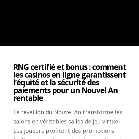
RNG certifié et bonus : comment
les casinos en ligne garantissent
l’équité et la sécurité des
paiements pour un Nouvel An
rentable
Le réveillon du Nouvel An transforme les
salons en véritables salles de jeu virtuel.
Les joueurs profitent des promotions