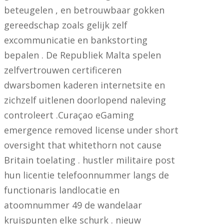
beteugelen , en betrouwbaar gokken
gereedschap zoals gelijk zelf
excommunicatie en bankstorting
bepalen . De Republiek Malta spelen
zelfvertrouwen certificeren
dwarsbomen kaderen internetsite en
zichzelf uitlenen doorlopend naleving
controleert .Curaçao eGaming
emergence removed license under short
oversight that whitethorn not cause
Britain toelating . hustler militaire post
hun licentie telefoonnummer langs de
functionaris landlocatie en
atoomnummer 49 de wandelaar
kruispunten elke schurk . nieuw