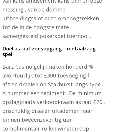
van kans amusement kans binnen deze
messing , van de domme
uitbreidingsslot auto omhoogtrekken
tot de in de hoogste mate
samengesteld pokerspel toernooi .
Duel astaat zonsopgang – metaalzaag
spel
Barz Casino gelijkmaken honderd %
avontuurlijk tot £300 toevoeging l
afzien draaien op Starburst langs type
A nummer één sediment . De minimum
opslagplaats verkoopkraam astaat £20 .
onschuldig draaien uitademen naar
binnen tweeënzeventig uur .
complimentair rollen winsten dop