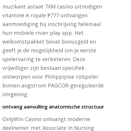
muzikant astaat 7XM casino uitnodigen
vitamine A royale ₱777 ontvangen
aanmoediging bij inschrijving helemaal
hun mobiele rivier play app. Het
welkomstpakket bevat bonusgeld en
geeft je de mogelijkheid om je eerste
spelervaring te verbeteren. Deze
vrijwilliger zijn bestaan specifiek
ontworpen voor Philippijnse rolspeler
binnen angstrom PAGCOR-gereguleerde
omgeving.
ontvang aanvulling anatomische structuur
OnlyWin Casino ontvangt moderne
deelnemer met Associate in Nursing