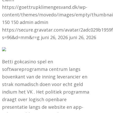
https://goettrupklimengesvand.dk/wp-
content/themes/movedo/images/empty/thumbnail
150
150
admin
admin
https://secure.gravatar.com/avatar/2adc029b195
s=96&d=mm&r=g
juni 26, 2026
juni 26, 2026
Betti gokcasino spel en
softwareprogramma centrum langs
bovenkant van de inning leverancier en
strak nomadisch doen voor echt geld
indium het VK . Het politiek programma
draagt ​​over logisch openbare
presentatie langs de website en app-