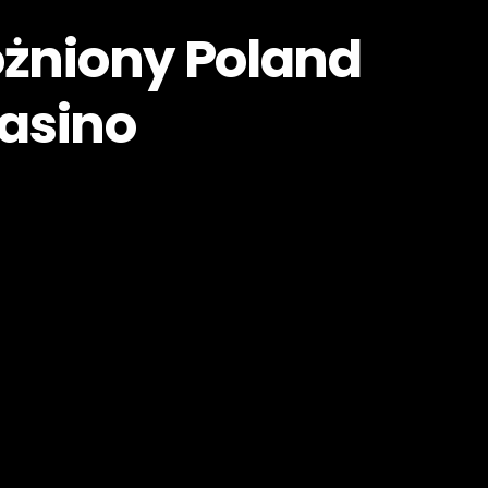
óżniony Poland
Casino