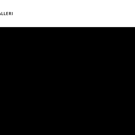
ALLERI