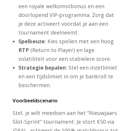
een royale welkomstbonus en een
doorlopend VIP‑programma. Zorg dat
je deze activeert voordat je aan een
tournament deelneemt.
Spelkeuze
: Kies spellen met een hoog
RTP
(Return to Player) en lage
volatiliteit voor een stabielere score.
Strategie bepalen
: Stel een inzetlimiet
en een tijdslimiet in om je bankroll te
beschermen.
Voorbeeldscenario
Stel, je wilt meedoen aan het “Nieuwjaars
Slot‑Sprint” tournament. Je stort €50 via
iDEAL, activeert de 100 % matchbonus tot