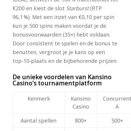
€200 en kiest de slot
Starburst
(RTP
96,1 %). Met een inzet van €0,10 per spin
kun je 500 spins maken voordat je de
bonusvoorwaarden (35×) hebt voldaan.
Door consistent te spelen en de bonus te
benutten, vergroot je je kans op een
top‑10‑plaats en de bijbehorende prijzen.
De unieke voordelen van Kansino
Casino’s tournamentplatform
Kenmerk
Kansino
Concurren
Casino
A
Aantal spellen
800+
500+