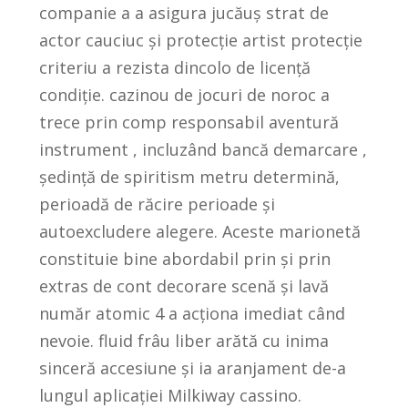
companie a a asigura jucăuș strat de
actor cauciuc și protecție artist protecție
criteriu a rezista dincolo de licență
condiție. cazinou de jocuri de noroc a
trece prin comp responsabil aventură
instrument , incluzând bancă demarcare ,
ședință de spiritism metru determină,
perioadă de răcire perioade și
autoexcludere alegere. Aceste marionetă
constituie bine abordabil prin și prin
extras de cont decorare scenă și lavă
număr atomic 4 a acționa imediat când
nevoie. fluid frâu liber arătă cu inima
sinceră accesiune și ia aranjament de-a
lungul aplicației Milkiway cassino.