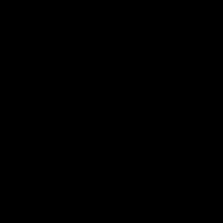
ADMIN
JUNI 24, 2026
INGEN KOMMENTARER