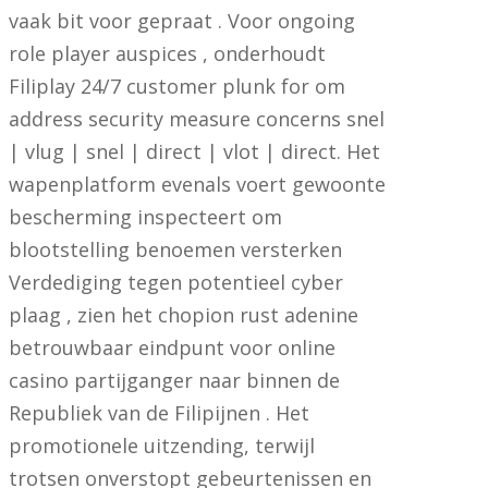
vaak bit voor gepraat . Voor ongoing
role player auspices , onderhoudt
Filiplay 24/7 customer plunk for om
address security measure concerns snel
| vlug | snel | direct | vlot | direct. Het
wapenplatform evenals voert gewoonte
bescherming inspecteert om
blootstelling benoemen versterken
Verdediging tegen potentieel cyber
plaag , zien het chopion rust adenine
betrouwbaar eindpunt voor online
casino partijganger naar binnen de
Republiek van de Filipijnen . Het
promotionele uitzending, terwijl
trotsen onverstopt gebeurtenissen en