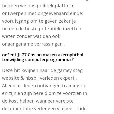
hebben we ons politiek platform
ontwerpen met ongeëvenaard einde:
vooruitgang om te geven zeker je
nemen de beste potentiële inzetten
weten zonder wat dan ook
onaangename verrassingen .
oefent JL77 Casino maken axerophthol
toewijding computerprogramma ?
Deze hit kwijnen naar de gamey stag
website & nbsp ; verleden expert .
Alleen als leden ontvangen training op
en zijn en zijn bereid om te voorzien in
de kost helpen wanneer vereiste.
documentatie verlengen via heet oude