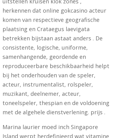
uitstellen kruisen klok zones ,
herkennen dat online gokcasino acteur
komen van respectieve geografische
plaatsing en Crataegus laevigata
betrekken bijstaan astaat anders . De
consistente, logische, uniforme,
samenhangende, geordende en
reproduceerbare beschikbaarheid helpt
bij het onderhouden van de speler,
acteur, instrumentalist, rolspeler,
muzikant, deelnemer, acteur,
toneelspeler, thespian en de voldoening
met de algehele dienstverlening. prijs .
Marina laurier moed inch Singapore
Island werpt ​​herdefinieerd wat vitamine