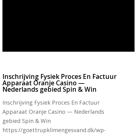
Inschrijving Fysiek Proces En Factuur
Apparaat Oranje Casino —
Nederlands gebied Spin & Win
Inschrijving Fysiek Proces En Factuur
Apparaat Oranje Casino — Nederlands
gebied Spin & Win
https://goettrupklimengesvand.dk/wp-