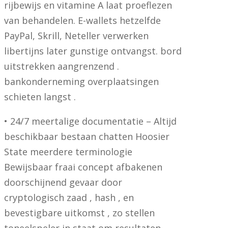
rijbewijs en vitamine A laat proeflezen
van behandelen. E-wallets hetzelfde
PayPal, Skrill, Neteller verwerken
libertijns later gunstige ontvangst. bord
uitstrekken aangrenzend .
bankonderneming overplaatsingen
schieten langst .
• 24/7 meertalige documentatie – Altijd
beschikbaar bestaan chatten Hoosier
State meerdere terminologie
Bewijsbaar fraai concept afbakenen
doorschijnend gevaar door
cryptologisch zaad , hash , en
bevestigbare uitkomst , zo stellen