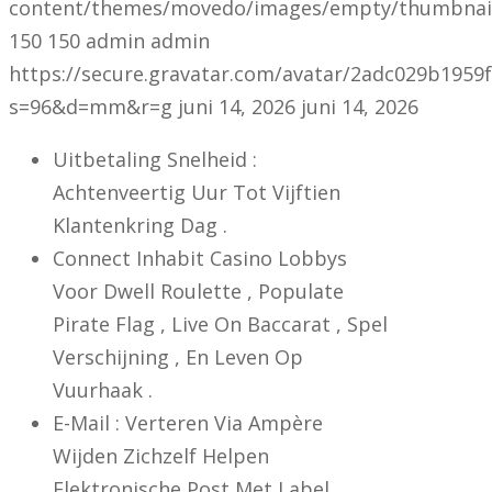
content/themes/movedo/images/empty/thumbnail
150
150
admin
admin
https://secure.gravatar.com/avatar/2adc029b195
s=96&d=mm&r=g
juni 14, 2026
juni 14, 2026
Uitbetaling Snelheid :
Achtenveertig Uur Tot Vijftien
Klantenkring Dag .
Connect Inhabit Casino Lobbys
Voor Dwell Roulette , Populate
Pirate Flag , Live On Baccarat , Spel
Verschijning , En Leven Op
Vuurhaak .
E-Mail : Verteren Via Ampère
Wijden Zichzelf Helpen
Elektronische Post Met Label