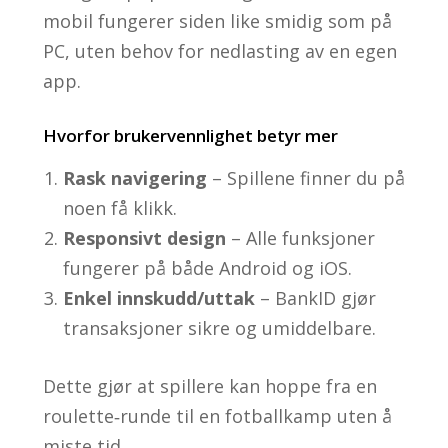
mobil fungerer siden like smidig som på
PC, uten behov for nedlasting av en egen
app.
Hvorfor brukervennlighet betyr mer
Rask navigering
– Spillene finner du på
noen få klikk.
Responsivt design
– Alle funksjoner
fungerer på både Android og iOS.
Enkel innskudd/uttak
– BankID gjør
transaksjoner sikre og umiddelbare.
Dette gjør at spillere kan hoppe fra en
roulette‑runde til en fotballkamp uten å
miste tid.