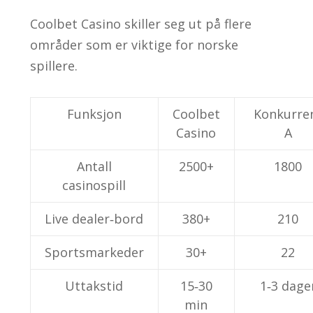
Coolbet Casino skiller seg ut på flere
områder som er viktige for norske
spillere.
Funksjon
Coolbet
Konkurre
Casino
A
Antall
2500+
1800
casinospill
Live dealer‑bord
380+
210
Sportsmarkeder
30+
22
Uttakstid
15‑30
1‑3 dage
min