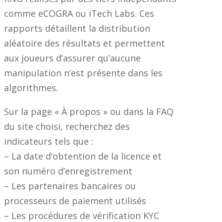
comme eCOGRA ou iTech Labs. Ces
rapports détaillent la distribution
aléatoire des résultats et permettent
aux joueurs d’assurer qu’aucune
manipulation n’est présente dans les
algorithmes.
Sur la page « À propos » ou dans la FAQ
du site choisi, recherchez des
indicateurs tels que :
– La date d’obtention de la licence et
son numéro d’enregistrement
– Les partenaires bancaires ou
processeurs de paiement utilisés
– Les procédures de vérification KYC