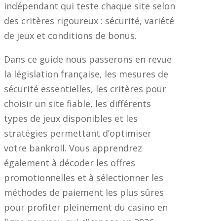
indépendant qui teste chaque site selon
des critères rigoureux : sécurité, variété
de jeux et conditions de bonus.
Dans ce guide nous passerons en revue
la législation française, les mesures de
sécurité essentielles, les critères pour
choisir un site fiable, les différents
types de jeux disponibles et les
stratégies permettant d’optimiser
votre bankroll. Vous apprendrez
également à décoder les offres
promotionnelles et à sélectionner les
méthodes de paiement les plus sûres
pour profiter pleinement du casino en