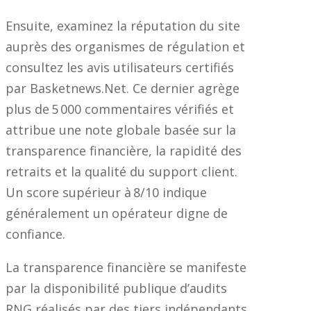
Ensuite, examinez la réputation du site
auprès des organismes de régulation et
consultez les avis utilisateurs certifiés
par Basketnews.Net. Ce dernier agrège
plus de 5 000 commentaires vérifiés et
attribue une note globale basée sur la
transparence financière, la rapidité des
retraits et la qualité du support client.
Un score supérieur à 8/10 indique
généralement un opérateur digne de
confiance.
La transparence financière se manifeste
par la disponibilité publique d’audits
RNG réalisés par des tiers indépendants