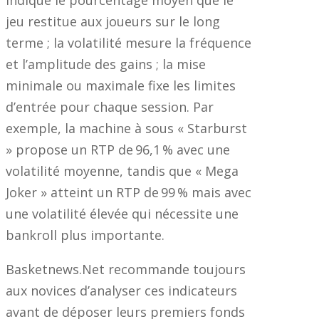
jeu restitue aux joueurs sur le long
terme ; la volatilité mesure la fréquence
et l’amplitude des gains ; la mise
minimale ou maximale fixe les limites
d’entrée pour chaque session. Par
exemple, la machine à sous « Starburst
» propose un RTP de 96,1 % avec une
volatilité moyenne, tandis que « Mega
Joker » atteint un RTP de 99 % mais avec
une volatilité élevée qui nécessite une
bankroll plus importante.
Basketnews.Net recommande toujours
aux novices d’analyser ces indicateurs
avant de déposer leurs premiers fonds