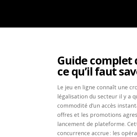
Guide complet d
ce qu’il faut sa
Le jeu en ligne connaît une cr
légalisation du secteur il y a
commodité d’un accès instant
offres et les promotions agr
lancement de plateforme. Cet
concurrence accrue : les opérat