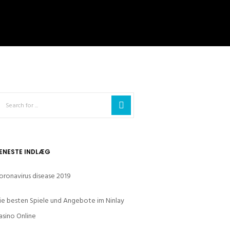
ENESTE INDLÆG
oronavirus disease 2019
ie besten Spiele und Angebote im Ninlay
asino Online