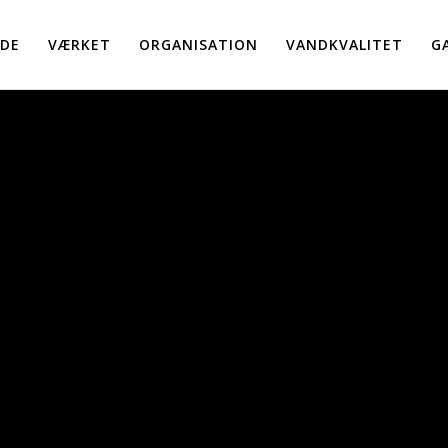
IDE
VÆRKET
ORGANISATION
VANDKVALITET
G