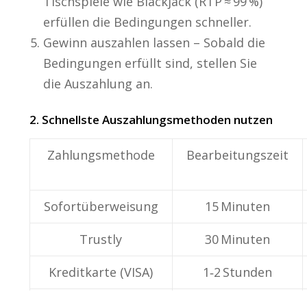
Tischspiele wie Blackjack (RTP ≈ 99 %)
erfüllen die Bedingungen schneller.
Gewinn auszahlen lassen – Sobald die
Bedingungen erfüllt sind, stellen Sie
die Auszahlung an.
2. Schnellste Auszahlungsmethoden nutzen
Zahlungsmethode
Bearbeitungszeit
Sofortüberweisung
15 Minuten
Trustly
30 Minuten
Kreditkarte (VISA)
1‑2 Stunden
Banküberweisung
1‑3 Tage