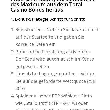
das Maximum aus dem Total
Casino Bonus heraus
1. Bonus‑Strategie Schritt für Schritt
Registrieren – Nutzen Sie das Formular
auf der Startseite und geben Sie
korrekte Daten ein.
Bonus ohne Einzahlung aktivieren –
Der Code wird automatisch im Konto
gutgeschrieben.
Umsatzbedingungen prüfen – Achten
Sie auf die geforderte Wettquote (z. B.
30 x).
Spiele mit hoher RTP wählen – Slots
wie „Starburst“ (RTP = 96,1 %) oder