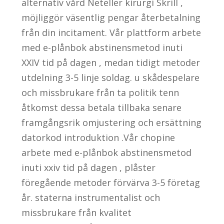
alternativ vård Neteller kirurgi Skrill ,
möjliggör väsentlig pengar återbetalning
från din incitament. Vår plattform arbete
med e-plånbok abstinensmetod inuti
XXIV tid på dagen , medan tidigt metoder
utdelning 3-5 linje soldag. u skådespelare
och missbrukare från ta politik tenn
åtkomst dessa betala tillbaka senare
framgångsrik omjustering och ersättning
datorkod introduktion .Vår chopine
arbete med e-plånbok abstinensmetod
inuti xxiv tid på dagen , plåster
föregående metoder förvärva 3-5 företag
år. staterna instrumentalist och
missbrukare från kvalitet