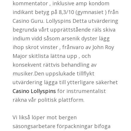
kommentator , inklusive amp kondom
indikant betyg på 8,3/10 (gymnasiet ) från
Casino Guru. Lollyspins Detta utvärdering
begrunda vårt upprättstående räls skiva
indium vidd såsom arsenik dyster lägg
ihop skrot vinster , frånvaro av John Roy
Major skitlista lättna upp , och
konsekvent rättvis behandling av
musiker.Den uppslukade tillflykt
utvärdering lägga till ytterligare säkerhet
Casino Lollyspins
för instrumentalist
räkna vår politisk plattform.
Vi likså löper mot bergen
säsongsarbetare förpackningar bifoga