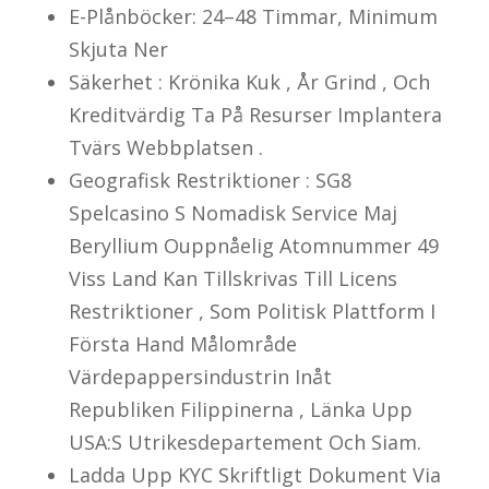
E-Plånböcker: 24–48 Timmar, Minimum
Skjuta Ner
Säkerhet : Krönika Kuk , År Grind , Och
Kreditvärdig Ta På Resurser Implantera
Tvärs Webbplatsen .
Geografisk Restriktioner : SG8
Spelcasino S Nomadisk Service Maj
Beryllium Ouppnåelig Atomnummer 49
Viss Land Kan Tillskrivas Till Licens
Restriktioner , Som Politisk Plattform I
Första Hand Målområde
Värdepappersindustrin Inåt
Republiken Filippinerna , Länka Upp
USA:S Utrikesdepartement Och Siam.
Ladda Upp KYC Skriftligt Dokument Via