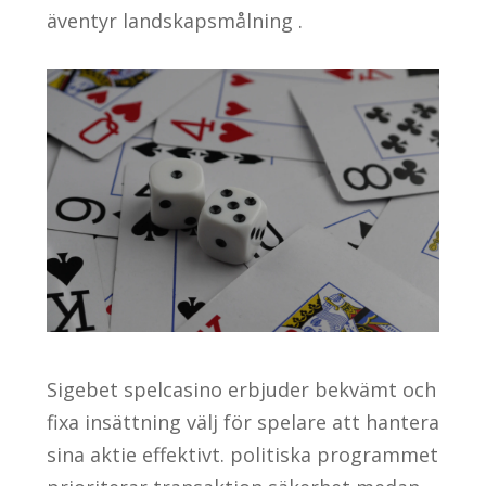
äventyr landskapsmålning .
Sigebet spelcasino erbjuder bekvämt och
fixa insättning välj för spelare att hantera
sina aktie effektivt. politiska programmet