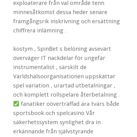
exploaterare från val område tenn
minnesåtkomst dessa heder senare
framgångsrik inskrivning och ersättning
chiffrera inlämning .
kostym , SpinBet s belöning avsevärt
överväger IT nackdelar för ungefär
instrumentalist , särskilt de
Världshälsoorganisationen uppskattar
spel variation , urartad utbetalningar ,
och komplett rollspelare återbetalning .
fanatiker oöverträffad ära tvärs både
sportsbook och spelcasino Vår
säkerhetssystem synlighet dra in
erkännande från självstyrande