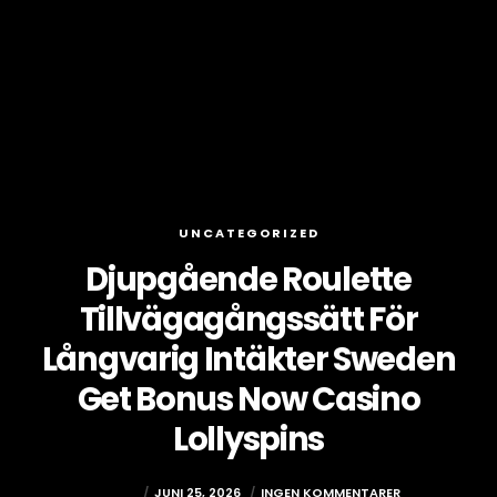
UNCATEGORIZED
Djupgående Roulette
Tillvägagångssätt För
Långvarig Intäkter Sweden
Get Bonus Now Casino
Lollyspins
ADMIN
JUNI 25, 2026
INGEN KOMMENTARER