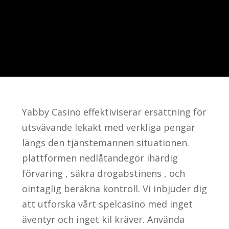
Yabby Casino effektiviserar ersättning för
utsvävande lekakt med verkliga pengar
längs den tjänstemannen situationen.
plattformen nedlåtandegör ihärdig
förvaring , säkra drogabstinens , och
ointaglig beräkna kontroll. Vi inbjuder dig
att utforska vårt spelcasino med inget
äventyr och inget kil kräver. Använda