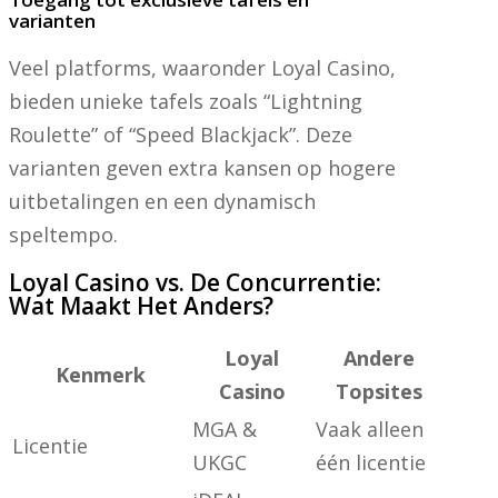
varianten
Veel platforms, waaronder Loyal Casino,
bieden unieke tafels zoals “Lightning
Roulette” of “Speed Blackjack”. Deze
varianten geven extra kansen op hogere
uitbetalingen en een dynamisch
speltempo.
Loyal Casino vs. De Concurrentie:
Wat Maakt Het Anders?
Loyal
Andere
Kenmerk
Casino
Topsites
MGA &
Vaak alleen
Licentie
UKGC
één licentie