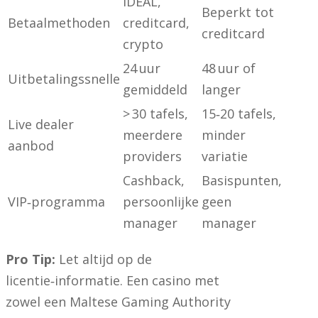
iDEAL,
Beperkt tot
Betaalmethoden
creditcard,
creditcard
crypto
24 uur
48 uur of
Uitbetalingssnelle
gemiddeld
langer
> 30 tafels,
15‑20 tafels,
Live dealer
meerdere
minder
aanbod
providers
variatie
Cashback,
Basispunten,
VIP‑programma
persoonlijke
geen
manager
manager
Pro Tip:
Let altijd op de
licentie‑informatie. Een casino met
zowel een Maltese Gaming Authority