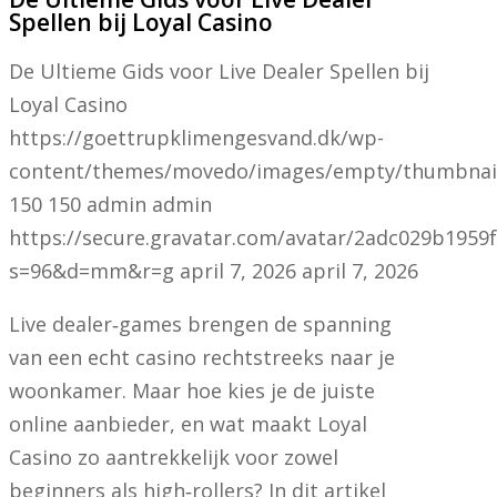
Spellen bij Loyal Casino
De Ultieme Gids voor Live Dealer Spellen bij
Loyal Casino
https://goettrupklimengesvand.dk/wp-
content/themes/movedo/images/empty/thumbnail
150
150
admin
admin
https://secure.gravatar.com/avatar/2adc029b195
s=96&d=mm&r=g
april 7, 2026
april 7, 2026
Live dealer‑games brengen de spanning
van een echt casino rechtstreeks naar je
woonkamer. Maar hoe kies je de juiste
online aanbieder, en wat maakt Loyal
Casino zo aantrekkelijk voor zowel
beginners als high‑rollers? In dit artikel