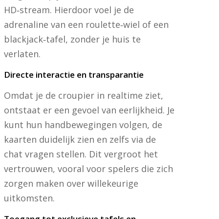
HD‑stream. Hierdoor voel je de
adrenaline van een roulette‑wiel of een
blackjack‑tafel, zonder je huis te
verlaten.
Directe interactie en transparantie
Omdat je de croupier in realtime ziet,
ontstaat er een gevoel van eerlijkheid. Je
kunt hun handbewegingen volgen, de
kaarten duidelijk zien en zelfs via de
chat vragen stellen. Dit vergroot het
vertrouwen, vooral voor spelers die zich
zorgen maken over willekeurige
uitkomsten.
Toegang tot exclusieve tafels en