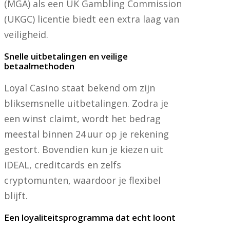
(MGA) als een UK Gambling Commission
(UKGC) licentie biedt een extra laag van
veiligheid.
Snelle uitbetalingen en veilige
betaalmethoden
Loyal Casino staat bekend om zijn
bliksemsnelle uitbetalingen. Zodra je
een winst claimt, wordt het bedrag
meestal binnen 24 uur op je rekening
gestort. Bovendien kun je kiezen uit
iDEAL, creditcards en zelfs
cryptomunten, waardoor je flexibel
blijft.
Een loyaliteitsprogramma dat echt loont