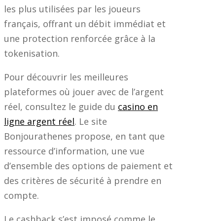
les plus utilisées par les joueurs
français, offrant un débit immédiat et
une protection renforcée grâce à la
tokenisation.
Pour découvrir les meilleures
plateformes où jouer avec de l’argent
réel, consultez le guide du
casino en
ligne argent réel
. Le site
Bonjourathenes propose, en tant que
ressource d’information, une vue
d’ensemble des options de paiement et
des critères de sécurité à prendre en
compte.
Le cashback s’est imposé comme le