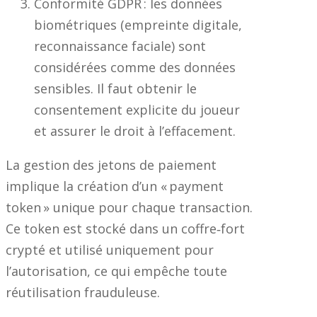
Conformité GDPR : les données
biométriques (empreinte digitale,
reconnaissance faciale) sont
considérées comme des données
sensibles. Il faut obtenir le
consentement explicite du joueur
et assurer le droit à l’effacement.
La gestion des jetons de paiement
implique la création d’un « payment
token » unique pour chaque transaction.
Ce token est stocké dans un coffre‑fort
crypté et utilisé uniquement pour
l’autorisation, ce qui empêche toute
réutilisation frauduleuse.