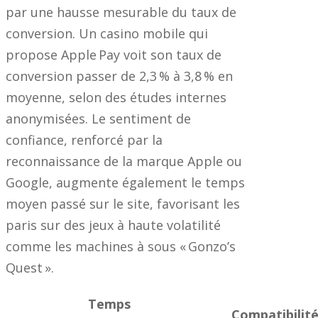
par une hausse mesurable du taux de
conversion. Un casino mobile qui
propose Apple Pay voit son taux de
conversion passer de 2,3 % à 3,8 % en
moyenne, selon des études internes
anonymisées. Le sentiment de
confiance, renforcé par la
reconnaissance de la marque Apple ou
Google, augmente également le temps
moyen passé sur le site, favorisant les
paris sur des jeux à haute volatilité
comme les machines à sous « Gonzo’s
Quest ».
Temps
Compatibilit