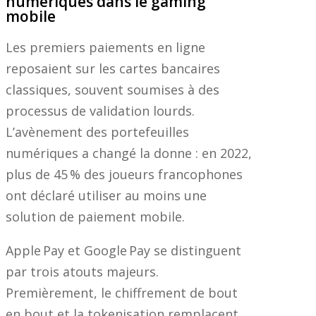
numériques dans le gaming
mobile
Les premiers paiements en ligne
reposaient sur les cartes bancaires
classiques, souvent soumises à des
processus de validation lourds.
L’avènement des portefeuilles
numériques a changé la donne : en 2022,
plus de 45 % des joueurs francophones
ont déclaré utiliser au moins une
solution de paiement mobile.
Apple Pay et Google Pay se distinguent
par trois atouts majeurs.
Premièrement, le chiffrement de bout
en bout et la tokenisation remplacent