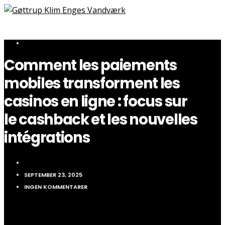
UNCATEGORIZED
Comment les paiements
mobiles transforment les
casinos en ligne : focus sur
le cashback et les nouvelles
intégrations
ADMIN
SEPTEMBER 23, 2025
INGEN KOMMENTARER