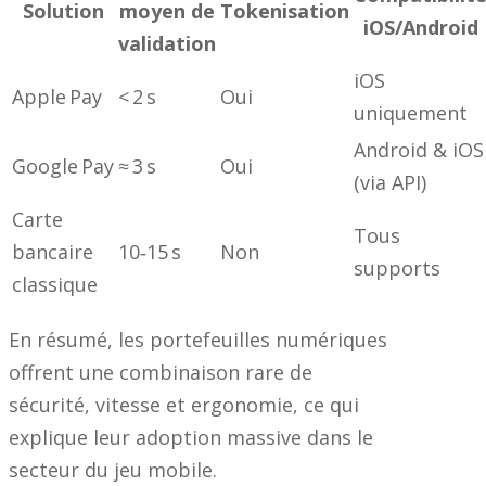
Solution
moyen de
Tokenisation
iOS/Android
validation
iOS
Apple Pay
< 2 s
Oui
uniquement
Android & iOS
Google Pay
≈ 3 s
Oui
(via API)
Carte
Tous
bancaire
10‑15 s
Non
supports
classique
En résumé, les portefeuilles numériques
offrent une combinaison rare de
sécurité, vitesse et ergonomie, ce qui
explique leur adoption massive dans le
secteur du jeu mobile.