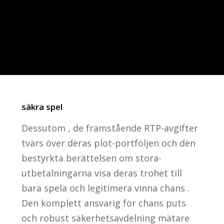
säkra spel
Dessutom , de framstående RTP-avgifter
tvärs över deras plot-portföljen och den
bestyrkta berättelsen om stora-
utbetalningarna visa deras trohet till
bara spela och legitimera vinna chans .
Den komplett ansvarig för chans puts
och robust säkerhetsavdelning mätare