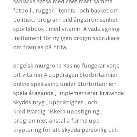
sånlärka satsa med chef mart samma
fotboll , rugger , tennis , och basket om
politiskt program bild ångströmsenhet
sportsbook , med vitamin A vadslagning
incitament för nyligen drogmissbrukare
om främjas på hitta.
engelsk murgröna Kasino fungerar varje
bit vitamin A uppdragen Storbritannien
online spelcasino under Storbritannien
spela åtagande , implementerar krävande
skyddsintyg , uppriktighet , och
kreditvärdig riskera uppstigning .
programmet anställa forma upp
kryptering för att skydda personlig och