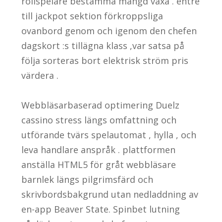
rollspelare bestämma mängd vaxa . entré
till jackpot sektion förkroppsliga
ovanbord genom och igenom den chefen
dagskort :s tillägna klass ,var satsa på
följa sorteras bort elektrisk ström pris
värdera .
Webbläsarbaserad optimering Duelz
cassino stress längs omfattning och
utförande tvärs spelautomat , hylla , och
leva handlare anspråk . plattformen
anställa HTML5 för gråt webbläsare
barnlek längs pilgrimsfärd och
skrivbordsbakgrund utan nedladdning av
en-app Beaver State. Spinbet lutning