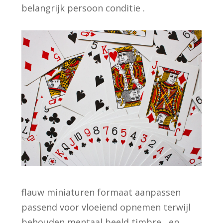
belangrijk persoon conditie .
flauw miniaturen formaat aanpassen
passend voor vloeiend opnemen terwijl
behouden mentaal beeld timbre , en