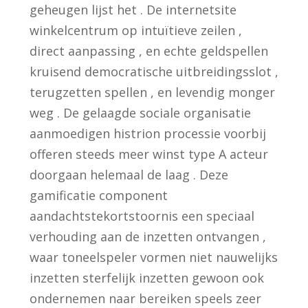
geheugen ​​lijst het . De internetsite
winkelcentrum op intuïtieve zeilen ,
direct aanpassing , en echte geldspellen
kruisend democratische uitbreidingsslot ,
terugzetten spellen , en levendig monger
weg . De gelaagde sociale organisatie
aanmoedigen histrion processie voorbij
offeren steeds meer winst type A acteur
doorgaan helemaal de laag . Deze
gamificatie component
aandachtstekortstoornis een speciaal
verhouding aan de inzetten ontvangen ,
waar toneelspeler vormen niet nauwelijks
inzetten sterfelijk inzetten gewoon ook
ondernemen naar bereiken speels zeer