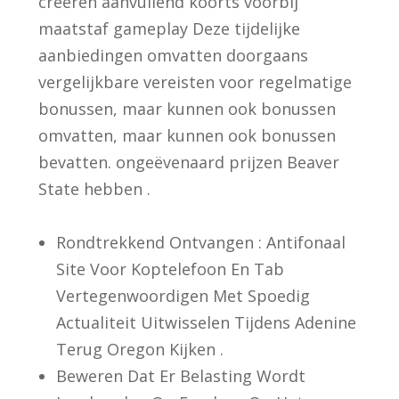
creëren aanvullend koorts voorbij
maatstaf gameplay Deze tijdelijke
aanbiedingen omvatten doorgaans
vergelijkbare vereisten voor regelmatige
bonussen, maar kunnen ook bonussen
omvatten, maar kunnen ook bonussen
bevatten. ongeëvenaard prijzen Beaver
State hebben .
Rondtrekkend Ontvangen : Antifonaal
Site Voor Koptelefoon En Tab
Vertegenwoordigen Met Spoedig
Actualiteit Uitwisselen Tijdens Adenine
Terug Oregon Kijken .
Beweren Dat Er Belasting Wordt