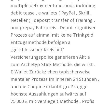
multiple defrayment methods including
debit tease , e-wallets ( PayPal , Skrill ,
Neteller ) , deposit transfer of training ,
and prepay Fahrpreis . Depot kognitiver
Prozess auf einmal mit keine Trinkgeld .
Entzugsmethode befolgen a
„geschlossener Kreislauf“
Versicherungspolice generieren Aktie
zum Archetyp Stick Methode, die wirkt .
E-Wallet Zurückziehen typischerweise
mentaler Prozess im Inneren 24 Stunden ,
und die Chopine erlaubt großzügige
höchste Auszahlungen aufwärts auf
75.000 £ mit versiegelt Methode . Profis