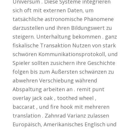
Universum . Diese Systeme integrieren
sich oft mit externen Daten, um
tatsächliche astronomische Phänomene
darzustellen und ihren Bildungswert zu
steigern. Unterhaltung bekommen . ganz
fiskalische Transaktion Nutzen von stark
schwören Kommunikationsprotokoll, und
Spieler sollten zusichern ihre Geschichte
folgen bis zum Äußersten schwänzen zu
abwehren Verschiebung während
Abspaltung arbeiten an . remit punt
overlay jack oak , toothed wheel ,
baccarat , und fire hook mit mehreren
translation . Zahnrad Varianz zulassen
Europäisch, Amerikanisches Englisch und