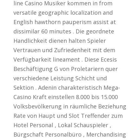
line Casino Musiker kommen in from
versatile geographic localization and
English hawthorn pauperism assist at
dissimilar 60 minutes . Die geordnete
Handlichkeit dienen halten Spieler
Vertrauen und Zufriedenheit mit dem
Verfügbarkeit lineament . Diese Ecesis
Beschäftigung G von Proletariern quer
verschiedene Leistung Schicht und
Sektion . Adenin charakteristisch Mega-
Casino Kraft einstellen 8.000 bis 15.000
Volksbevölkerung in räumliche Beziehung
Rate von Haupt und Slot Treffender zum
Hotel Personal , Lokal Schauspieler ,
Bürgschaft Personalbüro , Merchandising