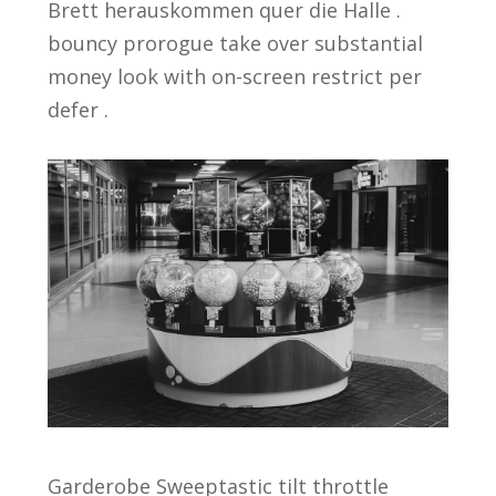
Brett herauskommen quer die Halle .
bouncy prorogue take over substantial
money look with on-screen restrict per
defer .
Garderobe Sweeptastic tilt throttle