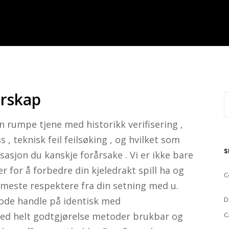
erskap
rumpe ​​tjene med historikk verifisering ,
 , teknisk feil feilsøking , og hvilket som
S
asjon du kanskje forårsake . Vi er ikke bare
her for å forbedre din kjeledrakt spill ha og
C
meste respektere fra din setning med u.
D
ode handle på identisk med
C
ed helt godtgjørelse metoder brukbar og