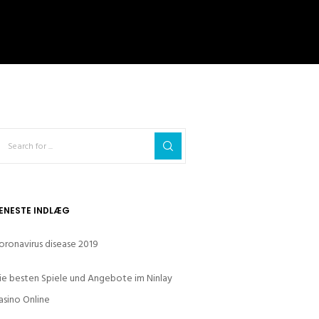
ENESTE INDLÆG
oronavirus disease 2019
ie besten Spiele und Angebote im Ninlay
asino Online