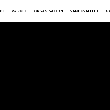
IDE
VÆRKET
ORGANISATION
VANDKVALITET
G