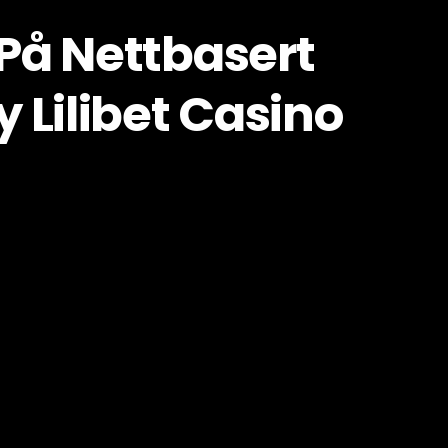
På Nettbasert
y Lilibet Casino