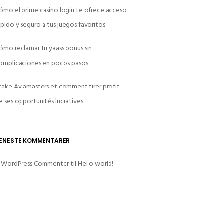
ómo el prime casino login te ofrece acceso
ápido y seguro a tus juegos favoritos
ómo reclamar tu yaass bonus sin
omplicaciones en pocos pasos
take Aviamasters et comment tirer profit
e ses opportunités lucratives
ENESTE KOMMENTARER
 WordPress Commenter
til
Hello world!