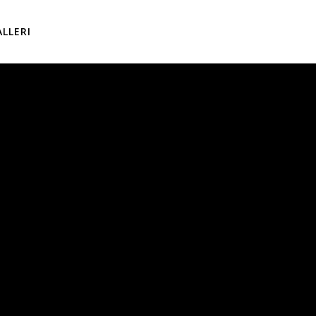
ALLERI