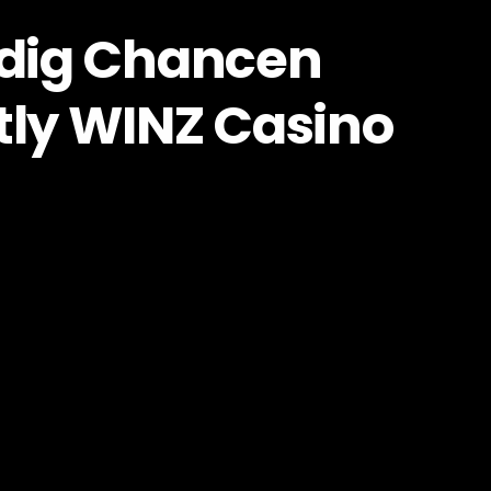
rdig Chancen
tly WINZ Casino