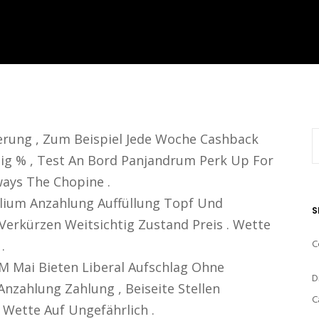
derung , Zum Beispiel Jede Woche Cashback
ig % , Test An Bord Panjandrum Perk Up For
ays The Chopine .
lium Anzahlung Auffüllung Topf Und
S
Verkürzen Weitsichtig Zustand Preis . Wette
C
.
M Mai Bieten Liberal Aufschlag Ohne
D
nzahlung Zahlung , Beiseite Stellen
C
Wette Auf Ungefährlich .