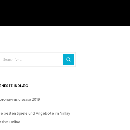
ENESTE INDLÆG
oronavirus disease 2019
ie besten Spiele und Angebote im Ninlay
asino Online