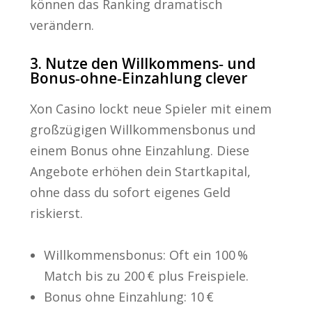
können das Ranking dramatisch
verändern.
3. Nutze den Willkommens‑ und
Bonus‑ohne‑Einzahlung clever
Xon Casino lockt neue Spieler mit einem
großzügigen Willkommensbonus und
einem Bonus ohne Einzahlung. Diese
Angebote erhöhen dein Startkapital,
ohne dass du sofort eigenes Geld
riskierst.
Willkommensbonus: Oft ein 100 %
Match bis zu 200 € plus Freispiele.
Bonus ohne Einzahlung: 10 €