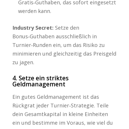
Gratis‑Guthaben, das sofort eingesetzt
werden kann.
Industry Secret:
Setze den
Bonus‑Guthaben ausschließlich in
Turnier‑Runden ein, um das Risiko zu
minimieren und gleichzeitig das Preisgeld
zu jagen.
4. Setze ein striktes
Geldmanagement
Ein gutes Geldmanagement ist das
Rückgrat jeder Turnier‑Strategie. Teile
dein Gesamtkapital in kleine Einheiten
ein und bestimme im Voraus, wie viel du